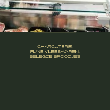
Slide 2 of 5.
CHARCUTERIE,
FIJNE VLEESWAREN,
BELEGDE BROODJES